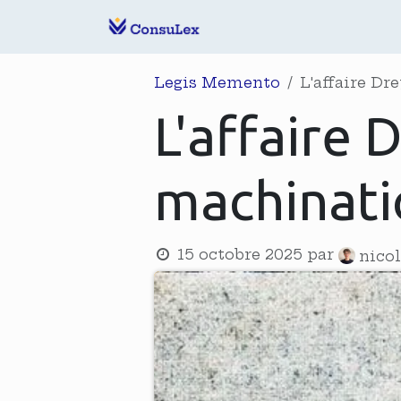
Se rendre au contenu
Accueil
Notre É
Legis Memento
L'affaire Dr
L'affaire 
machinatio
15 octobre 2025
par
nico