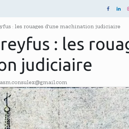
quipe
Événements
Notre Revue
eyfus : les rouages d'une machination judiciaire
Dreyfus : les rou
n judiciaire
lasm.consulex@gmail.com