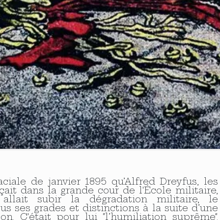
ciale de janvier 1895 qu’Alfred Dreyfus, les
ait dans la grande cour de l'École militaire,
lait subir la dégradation militaire, le
s ses grades et distinctions à la suite d’une
n. C'était pour lui “l’humiliation suprême”.